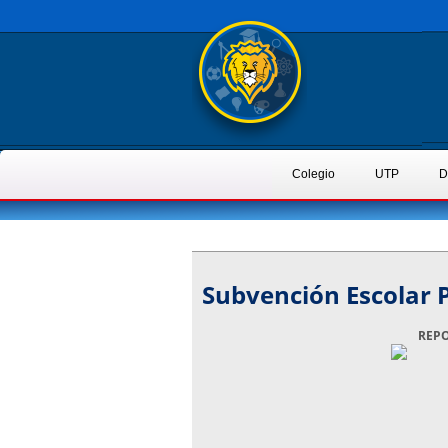
Colegio
UTP
D
Subvención Escolar P
REPO